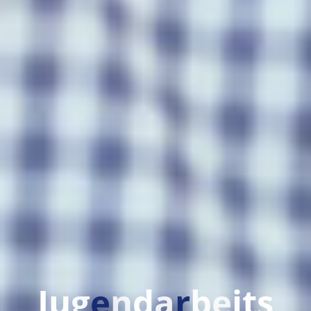
J
u
g
e
n
d
a
r
b
e
i
t
s