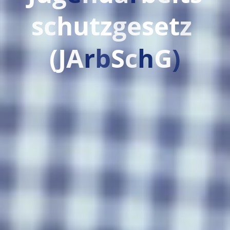
s
c
h
u
t
z
g
e
s
e
t
z
(
J
A
r
b
S
c
h
G
)